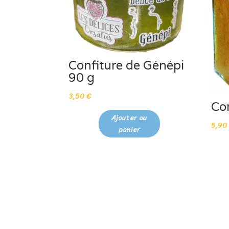
Confiture de Génépi
90 g
3,50
€
Con
Ajouter au
5,9
panier