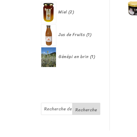
produits
2
produits
Miel
2
1
produit
Jus de Fruits
1
1
Génépi en brin
1
produit
Recherche