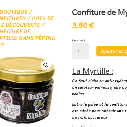
 BOUTIQUE
/
Confiture de My
NFITURES
/
POTS DE
3,50
€
 G DÉCOUVERTE
/
NFITURE DE
RTILLE SANS PÉPINS
En stock
 G
quantité
Ajouter au 
de
Confiture
de
La Myrtille :
Myrtille
sans
Ce fruit riche en antioxydant
pépins
circulation veineuse, elle c
90
tanins.
g
Entre la gelée et la confitur
est mixée pour obtenir une te
ce fruit savoureux.