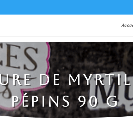
Accue
ure de Myrtil
pépins 90 g