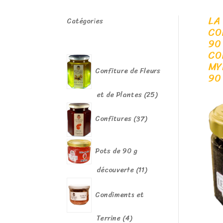
LA
Catégories
CO
90
CO
MY
Confiture de Fleurs
90
25
et de Plantes
25
produits
37
Confitures
37
produits
Pots de 90 g
11
découverte
11
produits
Condiments et
4
Terrine
4