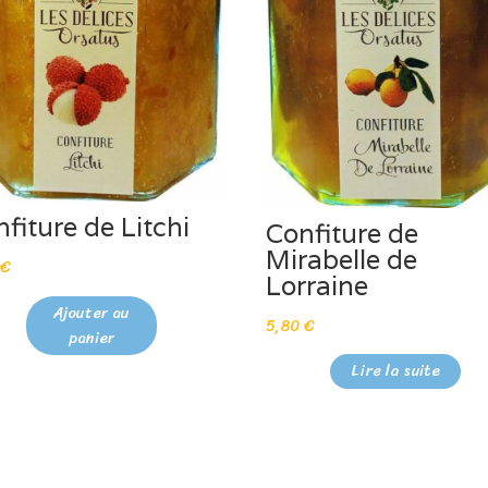
fiture de Litchi
Confiture de
Mirabelle de
0
€
Lorraine
Ajouter au
5,80
€
panier
Lire la suite